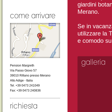
giardini bota
Merano.
come arrivare
Se in vacanza
utilizzare la
e comodo su a
galleria
Pension Margreth
Via Passo Giovo 57
39010 Rifiano presso Merano
Alto Adige - Italia
Tel. +39 0473 241049
Fax: +39 0473 240836
richiesta