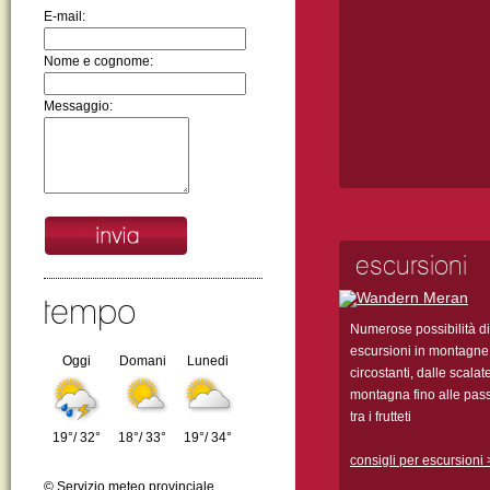
E-mail:
Nome e cognome:
Messaggio:
escursioni
tempo
Numerose possibilità di
escursioni in montagne
Oggi
Domani
Lunedi
circostanti, dalle scalate
montagna fino alle pas
tra i frutteti
19°/ 32°
18°/ 33°
19°/ 34°
consigli per escursioni 
© Servizio meteo provinciale