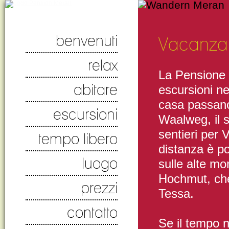
benvenuti
Vacanza a
relax
La Pensione 
abitare
escursioni ne
casa passano 
escursioni
Waalweg, il s
sentieri per 
tempo libero
distanza è po
luogo
sulle alte mo
Hochmut, che
prezzi
Tessa.
contatto
Se il tempo no